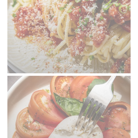
© SimonDetraz