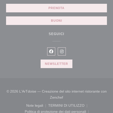
PRENOTA
BUONI
SEGUICI
Facebook ((apre una nuova finestr
Instagram ((apre una nuova f
NEWSLETTER
© 2026 L'ArTdoise — Creazione del sito internet ristorante con
((apre una nuova finestra))
Zenchef
Note legali
TERMINI DI UTILIZZO
((apre una nuova finestra))
((apre una nuova finestra))
Politica di protezione dei dati personali