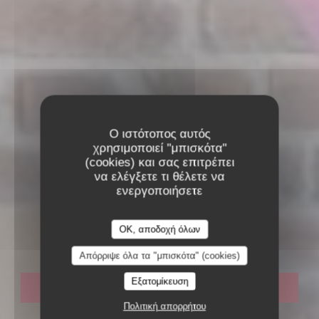
Ο ιστότοπος αυτός
χρησιμοποιεί "μπισκότα"
(cookies) και σας επιτρέπει
να ελέγξετε τι θέλετε να
ενεργοποιήσετε
ΜΠΡΑΣΕΡΊ
•
REIMS
OK, αποδοχή όλων
L'ArTdoise
Απόρριψε όλα τα "μπισκότα" (cookies)
Εξατομίκευση
ΚΆΝΤΕ ΚΡΆΤΗΣΗ ΤΡΑΠΕΖΙΟΎ
Πολιτική απορρήτου