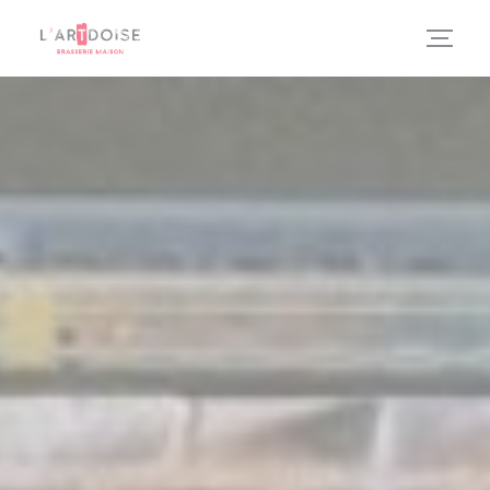
Πίνακας διαχείρισης "Μπισκότων" (Cookies)